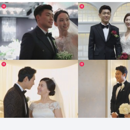
인기글
인기글
H
H
[ 2014 ]
[ 2014 ]
인기글
인기글
H
H
임한경&이종호커플
송주희&이지남커