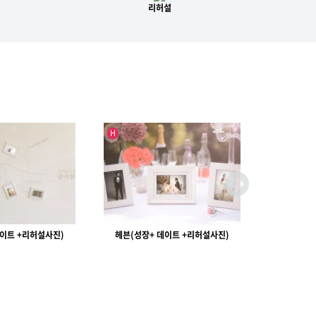
리허설
인기글
인기글
H
H
데이트 +리허설사진)
플라워레터(성장+ 데이트 +리허설사진)
감사영상(성
[ 2016 ]
[ 2015 ]