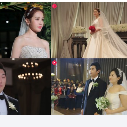
인기글
H
[ 2014 ]
[ 2014 ]
인기글
H
탤런트 조안커플
방송인김경란님