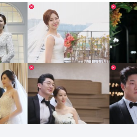
인기글
인기글
H
H
스타웨딩
[ 2014 ]
인기글
인기글
H
H
플
이승현&맹준재커플