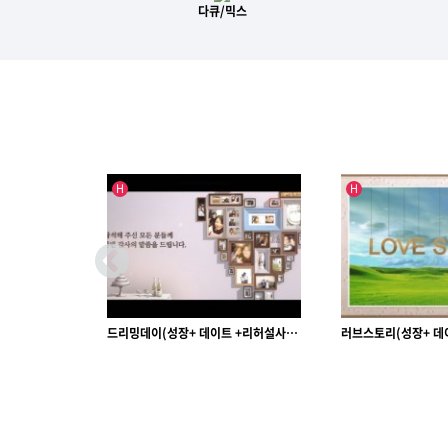
다큐/믹스
인기글
인기글
H
H
드리밍데이(성장+ 데이트 +리허설사진)
러브스토리(성장+ 데이트 +리허설사진)
아모르(성장+ 데이
[ 2017 ]
[ 2017 ]