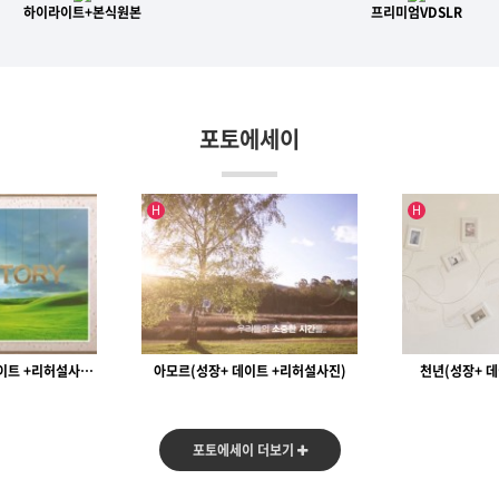
하이라이트+본식원본
프리미엄VDSLR
포토에세이
인기글
인기글
H
H
트 +리허설사진)
천년(성장+ 데이트 +리허설사진)
헤븐(성장+ 
[ 2017 ]
포토에세이 더보기