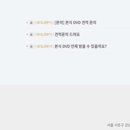
비밀글
임영주&정홍연커플
한재은&최현태커
[문의] 본식 DVD 견적 문의
[ VDSLR본식 ]
비밀글
견적문의 드려요
[ VDSLR본식 ]
비밀글
본식 DVD 언제 받을 수 있을까요?
[ VDSLR본식 ]
서울 서초구 강남