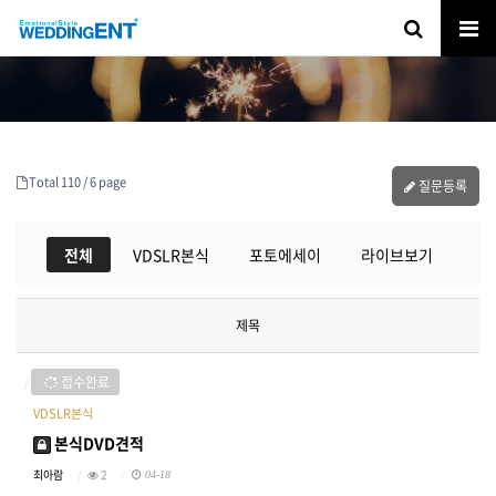
Total 110 /
6 page
질문등록
전체
VDSLR본식
포토에세이
라이브보기
제목
접수완료
VDSLR본식
본식DVD견적
최아람
2
04-18