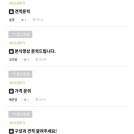
VDSLR본식
견적문의
곰경
1
03-16
접수완료
VDSLR본식
본식영상 문의드립니다.
오미경
3
03-08
접수완료
VDSLR본식
가격 문의
배문경
1
03-01
접수완료
VDSLR본식
구성과 견적 알려주세요!