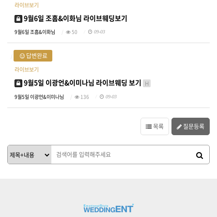
라이브보기
9월6일 조흠&이화님 라이브웨딩보기
9월6일 조흠&이화님
50
09-03
답변완료
라이브보기
9월5일 이광언&이미나님 라이브웨딩 보기
H
9월5일 이광언&이미나님
136
09-03
목록
질문등록