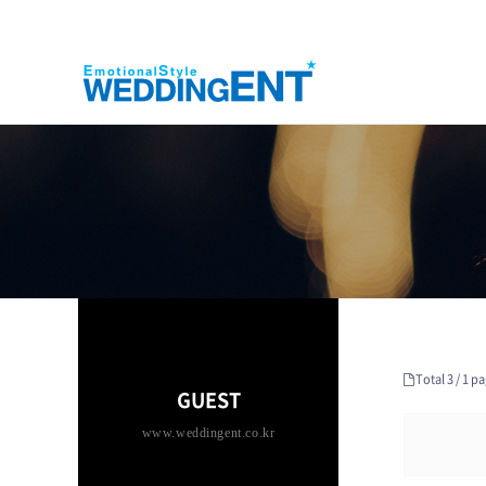
Total 3 /
1 pa
GUEST
www.weddingent.co.kr