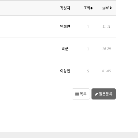
작성자
조회
날짜
안희얀
1
11-11
박군
1
10-29
이상인
5
01-05
목록
질문등록