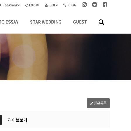
Bookmark
LOGIN
JOIN
BLOG
TO ESSAY
STAR WEDDING
GUEST
질문등록
라이브보기