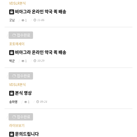
VDSLR본식
비아그라 온라인 약국 퀵 배송
굿남
1
11-06
접수완료
포토에세이
비아그라 온라인 약국 퀵 배송
박군
1
10-29
접수완료
VDSLR본식
본식 영상
송하영
1
09-24
접수완료
라이브보기
문의드립니다