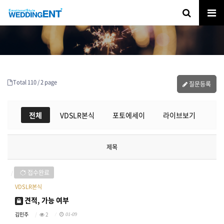
Total 110 /
2 page
질문등록
전체
VDSLR본식
포토에세이
라이브보기
제목
접수완료
VDSLR본식
견적, 가능 여부
김민주
2
01-09