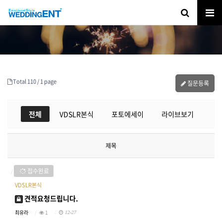
Total 110 /
1 page
질문등록
전체
VDSLR본식
포토에세이
라이브보기
제목
접수완료
VDSLR본식
견적요청드립니다.
최유라
1
12-27