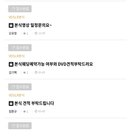
접수완료
VDSLR본식
본식영상 일정문의요~
오유정
1
12-30
접수완료
VDSLR본식
본식웨딩예약가능 여부와 DVD견적부탁드려요
김기백
1
01-03
접수완료
VDSLR본식
본식 견적 부탁드립니다
임환규
1
01-03
접수완료