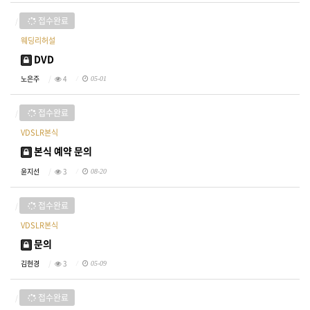
접수완료
웨딩리허설
DVD
노은주
4
05-01
접수완료
VDSLR본식
본식 예약 문의
윤지선
3
08-20
접수완료
VDSLR본식
문의
김현경
3
05-09
접수완료