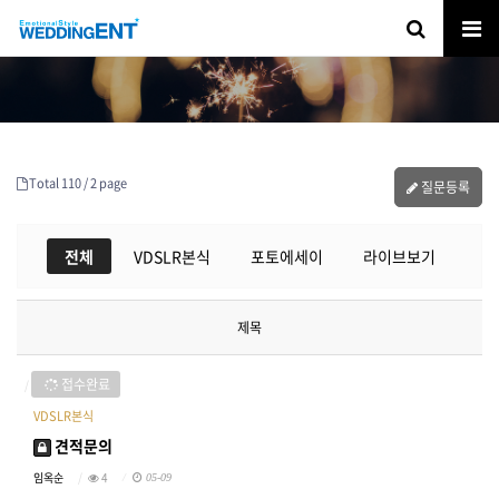
Total 110 /
2 page
질문등록
전체
VDSLR본식
포토에세이
라이브보기
제목
접수완료
VDSLR본식
견적문의
임옥순
4
05-09