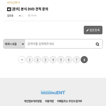
VDSLR본식
[문의] 본식 DVD 견적 문의
김진호
1
04-06
질문등록
1
2
3
4
5
6
7
8
개인정보처리방침
이용약관
이메일주소 무단수집거부