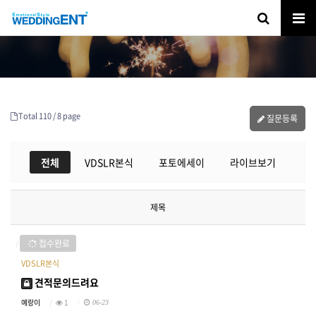
Total 110 /
8 page
질문등록
전체
VDSLR본식
포토에세이
라이브보기
제목
접수완료
VDSLR본식
견적문의드려요
예랑이
1
06-23