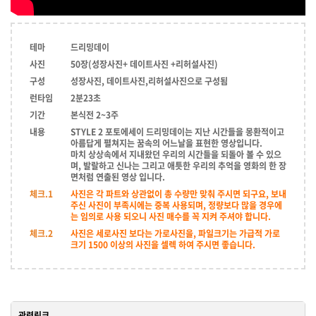
테마
드리밍데이
사진
50장(성장사진+ 데이트사진 +리허설사진)
구성
성장사진, 데이트사진,리허설사진으로 구성됨
런타임
2분23초
기간
본식전 2~3주
내용
STYLE 2 포토에세이 드리밍데이는 지난 시간들을 몽환적이고
아름답게 펼쳐지는 꿈속의 어느날을 표현한 영상입니다.
마치 상상속에서 지내왔던 우리의 시간들을 되돌아 볼 수 있으
며, 발랄하고 신나는 그리고 애틋한 우리의 추억을 영화의 한 장
면처럼 연출된 영상 입니다.
체크.1
사진은 각 파트와 상관없이 총 수량만 맞춰 주시면 되구요, 보내
주신 사진이 부족시에는 중복 사용되며, 정량보다 많을 경우에
는 임의로 사용 되오니 사진 매수를 꼭 지켜 주셔야 합니다.
체크.2
사진은 세로사진 보다는 가로사진을, 파일크기는 가급적 가로
크기 1500 이상의 사진을 셀렉 하여 주시면 좋습니다.
관련링크