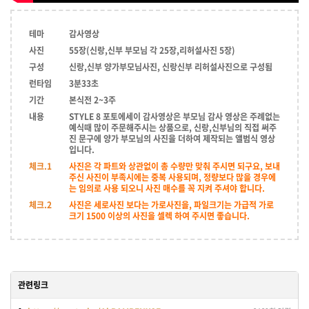
테마
감사영상
사진
55장(신랑,신부 부모님 각 25장,리허설사진 5장)
구성
신랑,신부 양가부모님사진, 신랑신부 리허설사진으로 구성됨
런타임
3분33초
기간
본식전 2~3주
내용
STYLE 8 포토에세이 감사영상은 부모님 감사 영상은 주례없는
예식때 많이 주문해주시는 상품으로, 신랑,신부님의 직접 써주
진 문구에 양가 부모님의 사진을 더하여 제작되는 앨범식 영상
입니다.
체크.1
사진은 각 파트와 상관없이 총 수량만 맞춰 주시면 되구요, 보내
주신 사진이 부족시에는 중복 사용되며, 정량보다 많을 경우에
는 임의로 사용 되오니 사진 매수를 꼭 지켜 주셔야 합니다.
체크.2
사진은 세로사진 보다는 가로사진을, 파일크기는 가급적 가로
크기 1500 이상의 사진을 셀렉 하여 주시면 좋습니다.
관련링크