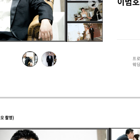
이범호
프로
웨딩
오 촬영)