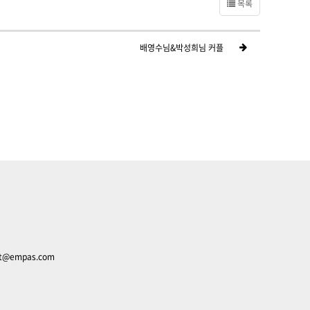
목록
배영수님&박성희님 커플
nt@empas.com