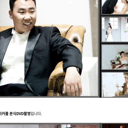
미커플
본식DVD
촬영
입니다.