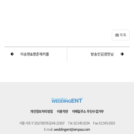
목록
이승현&맹준재커플
방송인김경란님
개인정보처리방침
이용약관
이메일주소 무단수집거부
서울 서초구 강남대로95길 48-21B1F
Tel. 02.545.0334
Fax. 02.545.0335
E-mail.
weddingent@empas.com