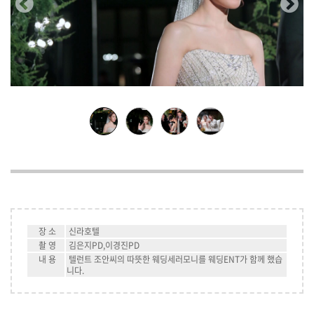
장 소
신라호텔
촬 영
김은지PD,이경진PD
내 용
텔런트 조안씨의 따뜻한 웨딩세러모니를 웨딩ENT가 함께 했습
니다.