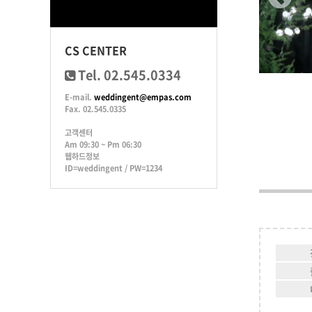
CS CENTER
Tel. 02.545.0334
E-mail.
weddingent@empas.com
Fax. 02.545.0335
고객센터
Am 09:30 ~ Pm 06:30
웹하드정보
ID=weddingent / PW=1234