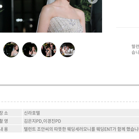
텔런
습니
장 소
신라호텔
촬 영
김은지PD,이경진PD
내 용
텔런트 조안씨의 따뜻한 웨딩세러모니를 웨딩ENT가 함께 했습니