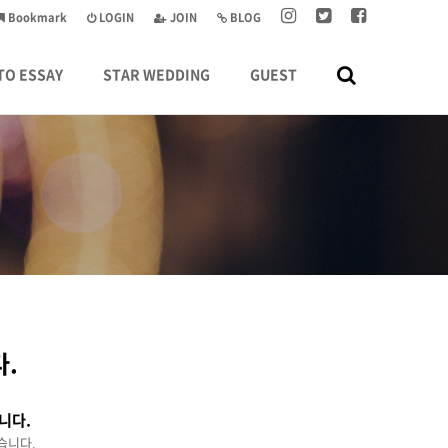
Bookmark
LOGIN
JOIN
BLOG
TO ESSAY
STAR WEDDING
GUEST
.
니다.
습니다.