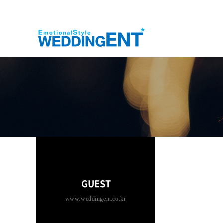
GUEST
www.weddingent.co.kr