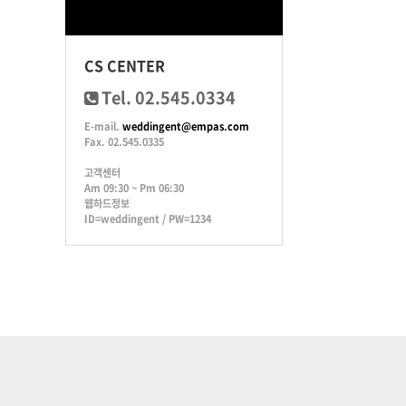
CS CENTER
Tel. 02.545.0334
E-mail.
weddingent@empas.com
Fax. 02.545.0335
고객센터
Am 09:30 ~ Pm 06:30
웹하드정보
ID=weddingent / PW=1234