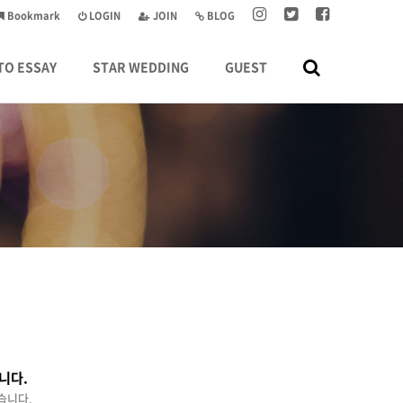
Bookmark
LOGIN
JOIN
BLOG
TO ESSAY
STAR WEDDING
GUEST
니다.
습니다.