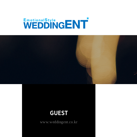
GUEST
www.weddingent.co.kr