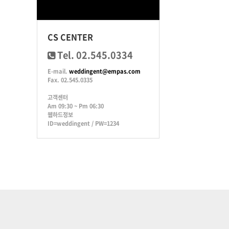
CS CENTER
Tel. 02.545.0334
E-mail.
weddingent@empas.com
Fax. 02.545.0335
고객센터
Am 09:30 ~ Pm 06:30
웹하드정보
ID=weddingent / PW=1234