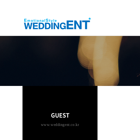
GUEST
www.weddingent.co.kr