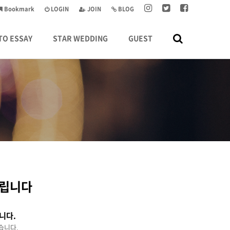
Bookmark
LOGIN
JOIN
BLOG
TO ESSAY
STAR WEDDING
GUEST
드립니다
니다.
습니다.