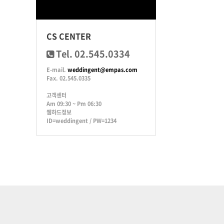
CS CENTER
Tel. 02.545.0334
E-mail.
weddingent@empas.com
Fax. 02.545.0335
고객센터
Am 09:30 ~ Pm 06:30
웹하드정보
ID=weddingent / PW=1234