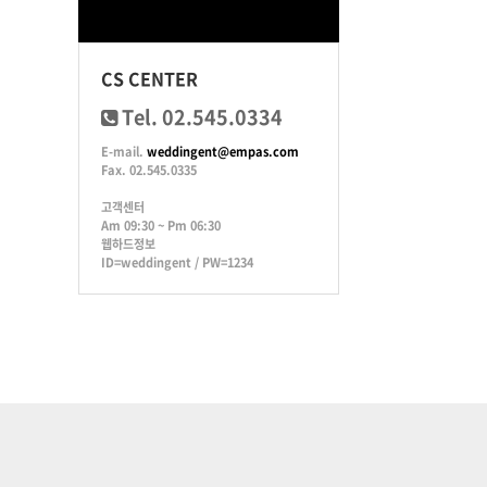
CS CENTER
Tel. 02.545.0334
E-mail.
weddingent@empas.com
Fax. 02.545.0335
고객센터
Am 09:30 ~ Pm 06:30
웹하드정보
ID=weddingent / PW=1234