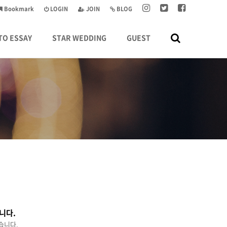
Bookmark
LOGIN
JOIN
BLOG
TO ESSAY
STAR WEDDING
GUEST
니다.
습니다.