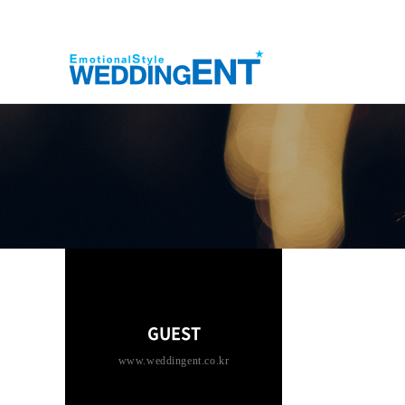
GUEST
www.weddingent.co.kr