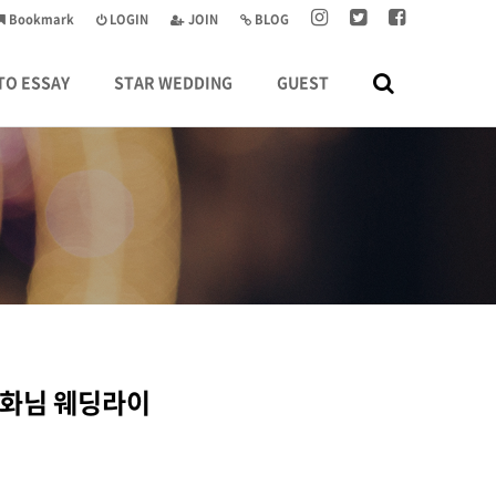
Bookmark
LOGIN
JOIN
BLOG
TO ESSAY
STAR WEDDING
GUEST
경화님 웨딩라이