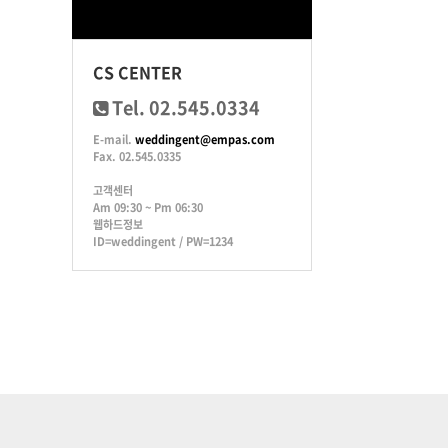
CS CENTER
Tel. 02.545.0334
E-mail.
weddingent@empas.com
Fax. 02.545.0335
고객센터
Am 09:30 ~ Pm 06:30
웹하드정보
ID=weddingent / PW=1234