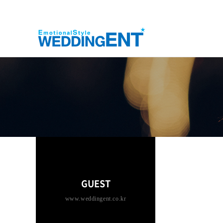
GUEST
www.weddingent.co.kr