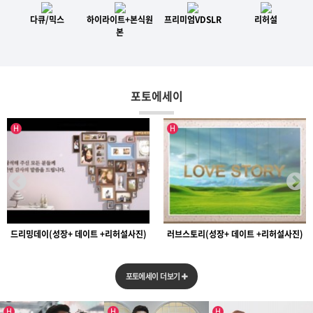
다큐/믹스
하이라이트+본식원
프리미엄VDSLR
리허설
본
포토에세이
인기글
인기글
H
H
드리밍데이(성장+ 데이트 +리허설사진)
러브스토리(성장+ 데이트 +리허설사진)
[ 2017 ]
[ 2017 ]
[ 2017 ]
포토에세이 더보기
인기글
인기글
인기글
H
H
H