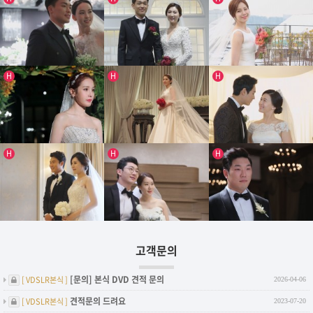
스타웨딩
[ 2016 ]
[ 2015 ]
[ 2014 ]
인기글
인기글
인기글
H
H
H
[ 2014 ]
[ 2014 ]
[ 2014 ]
임한경&이종호커플
송주희&이지남커플
이승현&맹준재커플
인기글
인기글
인기글
H
H
H
탤런트 조안커플
방송인김경란님
임영주&정홍연커플
고객문의
한재은&최현태커플
김지현&손주인커플
김보경&유원상커플
비밀글
[문의] 본식 DVD 견적 문의
[ VDSLR본식 ]
2026-04-06
비밀글
견적문의 드려요
[ VDSLR본식 ]
2023-07-20
비밀글